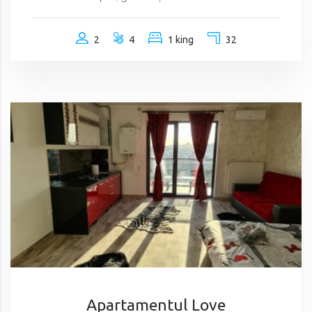
2
4
1 king
32
Apartamentul Love