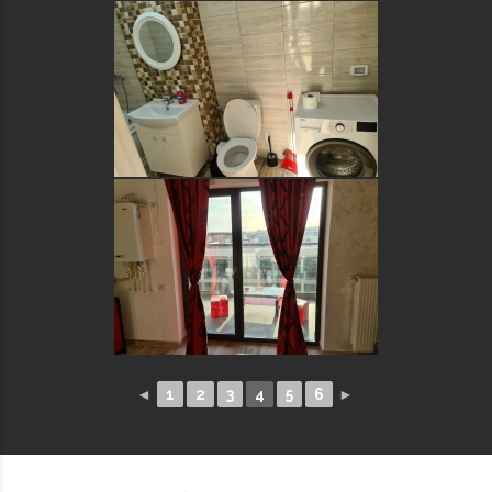
◄
1
2
3
4
5
6
►