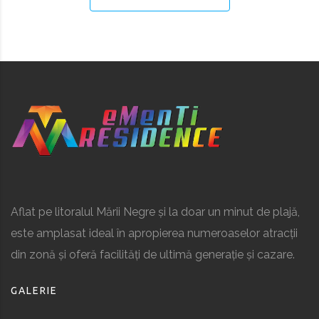
Aflat pe litoralul Mării Negre și la doar un minut de plajă,
este amplasat ideal în apropierea numeroaselor atracții
din zonă și oferă facilități de ultimă generație și cazare.
GALERIE