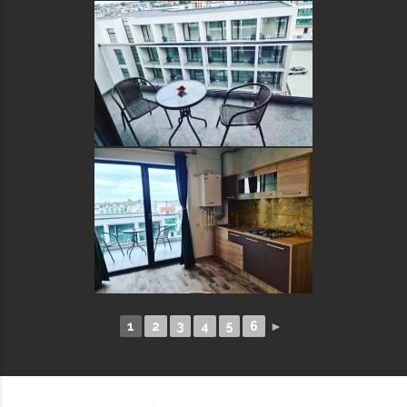
1
2
3
4
5
6
►