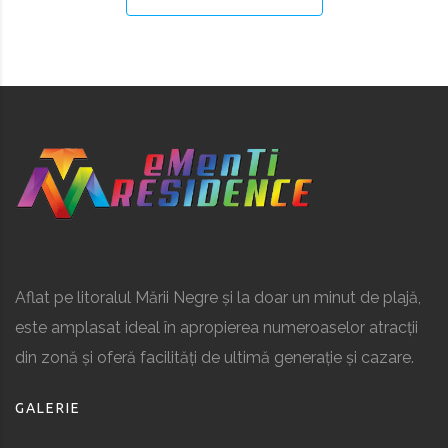
Aflat pe litoralul Mării Negre și la doar un minut de plajă,
este amplasat ideal în apropierea numeroaselor atracții
din zonă și oferă facilități de ultimă generație și cazare.
GALERIE